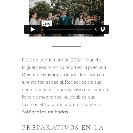
El 13 de septiembre de 2024, Raquel y
Miguel celebraron su boda en la preciosa
Quinta de Hayara
, un lugar ideal para un
evento tan especial. Rodeados de sus
seres queridos, la pareja vivió una jornada
llena de momentos inolvidables que
tuvimos el honor de capturar como su
fotógrafos de bodas
.
PREPARATIVOS EN LA