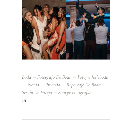
Boda
Fotografo De Boda
Fotografodeboda
Novia
Preboda
Reportaje De Boda
Sesión De Pareja
Sonrye Fotografia
IN