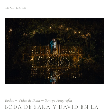
READ MORE
Bodas
Video de Boda
Sonrye Fotografía
BODA DE SARA Y DAVID EN LA