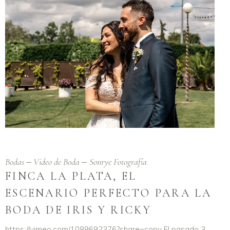
Bodas
Video de Boda
Sonrye Fotografía
FINCA LA PLATA, EL
ESCENARIO PERFECTO PARA LA
BODA DE IRIS Y RICKY
https://vimeo.com/1089692376?share=copy El pasado 3