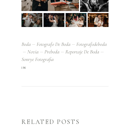
Boda
Fotografo De Boda
Fotografodeboda
Novia
Preboda
Reportaje De Boda
Sonrye Fotografia
IN
RELATED POSTS