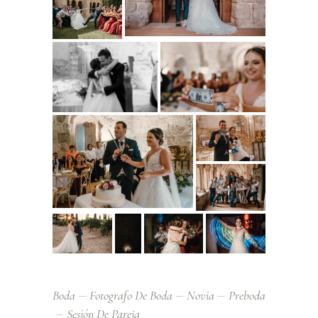
Boda
Fotografo De Boda
Novia
Preboda
Sesión De Pareja