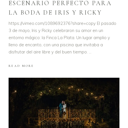
ESCENARIO PERFECTO PARA
LA BODA DE IRIS Y RICKY
https://vimeo.com/1089692376?share=copy El pasado
3 de mayo, Iris y Ricky celebraron su amor en un
entorno mágico: la Finca La Plata. Un lugar amplio y
lleno de encanto, con una piscina que invitaba a
disfrutar del aire libre y del buen tiempo.
READ MORE