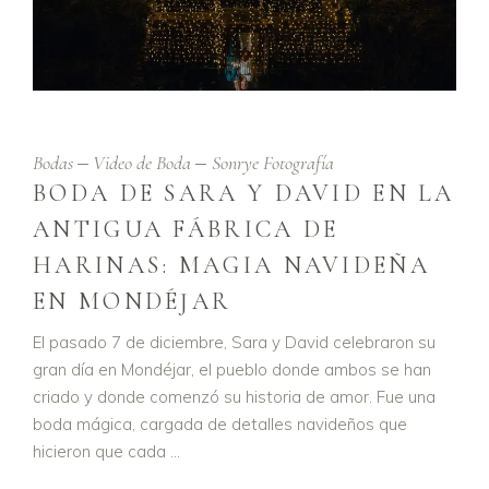
Bodas
Video de Boda
Sonrye Fotografía
BODA DE SARA Y DAVID EN LA
ANTIGUA FÁBRICA DE
HARINAS: MAGIA NAVIDEÑA
EN MONDÉJAR
El pasado 7 de diciembre, Sara y David celebraron su
gran día en Mondéjar, el pueblo donde ambos se han
criado y donde comenzó su historia de amor. Fue una
boda mágica, cargada de detalles navideños que
hicieron que cada